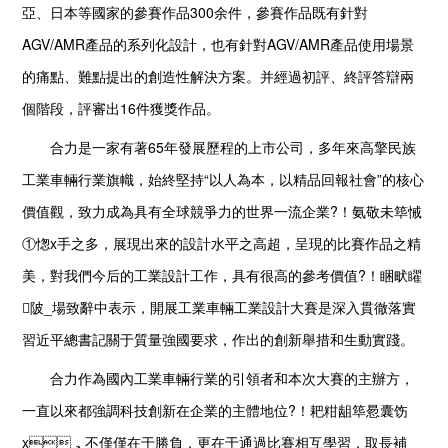
亞、日本等國家的參賽作品300余件，參賽作品既有針對
AGV/AMR產品的系列化設計，也有針對AGV/AMR產品使用場景
的痛點、難點提出的創造性解決方案。并經過初評、終評答辯兩
個階段，評審出16件獲獎作品。
合力是一家有著65年發展歷程的上市公司，多年來高擎民族
工業車輛行業旗幟，始終堅持“以人為本，以精品回報社會”的核心
價值觀，致力成為具有全球競爭力的世界一流企業?！氨敬未筚悈
①愡x手之多，展現出來的設計水平之高超，呈現的比賽作品之精
美，對我們今后的工業設計工作，具有很高的參考價值?！睏畎矅
陂_場致辭中表示，開展工業車輛工業設計大賽是深入貫徹落實
習近平總書記關于質量強國要求，作出的創新舉措和生動實踐。
合力作為國內工業車輛行業的引領者和本次大賽的主辦方，
一直以來都強調科技創新在企業的主體地位?！耙粓龃筚惖囊饬
x，不僅僅在于勝負，更在于通過比賽相互學習，取長補