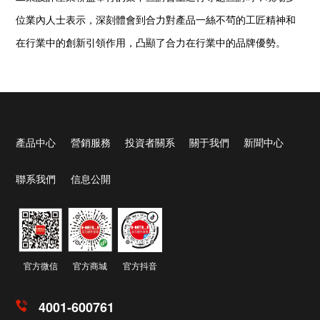
位業內人士表示，深刻體會到合力對產品一絲不茍的工匠精神和
在行業中的創新引領作用，凸顯了合力在行業中的品牌優勢。
產品中心
營銷服務
投資者關系
關于我們
新聞中心
聯系我們
信息公開
官方微信
官方商城
官方抖音
4001-600761