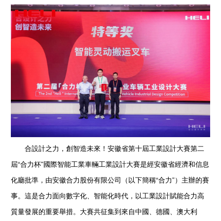
合設計之力，創智造未來！安徽省第十屆工業設計大賽第二
屆“合力杯”國際智能工業車輛工業設計大賽是經安徽省經濟和信息
化廳批準，由安徽合力股份有限公司（以下簡稱“合力”）主辦的賽
事。這是合力面向數字化、智能化時代，以工業設計賦能合力高
質量發展的重要舉措。大賽共征集到來自中國、德國、澳大利